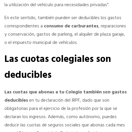
la utilización del vehículo para necesidades privadas”.
Seguro de vida
En este sentido, también pueden ser deducibles los gastos
correspondientes a
consumo de carburantes
, reparaciones
Tu CRM AC
y conservación, gastos de parking, el alquiler de plaza garaje,
o el impuesto municipal de vehículos.
Ventajas fiscales
Las cuotas colegiales son
Asesoramiento fiscal y jurídico
deducibles
Despachos y salas de reuniones
Las cuotas que abonas a tu Colegio también son gastos
deducibles
en tu declaración del IRPF, dado que son
Consulados comerciales
obligatorias para el ejercicio de la profesión por la que se
declaran los ingresos. Además, como autónomo, puedes
deducir las cuotas de seguros sociales que abonas cada mes
Internacional