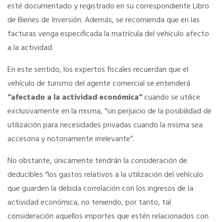
esté documentado y registrado en su correspondiente Libro
de Bienes de Inversión. Además, se recomienda que en las
Tu Carnet Profesional, ahora Digital
facturas venga especificada la matrícula del vehículo afecto
a la actividad.
Ahorra en carburantes
En este sentido, los expertos fiscales recuerdan que el
vehículo de turismo del agente comercial se entenderá
Portal de Empleo
“afectado a la actividad económica”
cuando se utilice
exclusivamente en la misma, “sin perjuicio de la posibilidad de
VENTAJAS EN SEGUROS
utilización para necesidades privadas cuando la misma sea
accesoria y notoriamente irrelevante”.
Formación gratuita
No obstante, únicamente tendrán la consideración de
deducibles “los gastos relativos a la utilización del vehículo
Servicios financieros
que guarden la debida correlación con los ingresos de la
actividad económica, no teniendo, por tanto, tal
Ventajas en las ferias
consideración aquellos importes que estén relacionados con