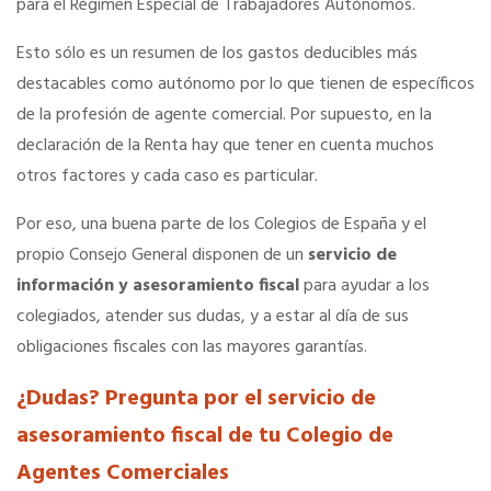
para el Régimen Especial de Trabajadores Autónomos.
Esto sólo es un resumen de los gastos deducibles más
Hoteles
destacables como autónomo por lo que tienen de específicos
de la profesión de agente comercial. Por supuesto, en la
Apps
declaración de la Renta hay que tener en cuenta muchos
otros factores y cada caso es particular.
Información a la última
Por eso, una buena parte de los Colegios de España y el
propio Consejo General disponen de un
servicio de
Una gran organización
información y asesoramiento fiscal
para ayudar a los
colegiados, atender sus dudas, y a estar al día de sus
OFERTAS DE EMPLEO
obligaciones fiscales con las mayores garantías.
Empresas
¿Dudas? Pregunta por el servicio de
asesoramiento fiscal de tu Colegio de
Candidatos
Agentes Comerciales