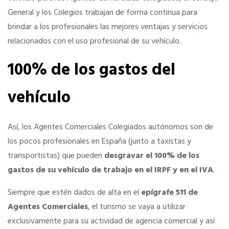
General y los Colegios trabajan de forma continua para
SERVICIOS EN TU COLEGIO
brindar a los profesionales las mejores ventajas y servicios
relacionados con el uso profesional de su vehículo.
Si eres mujer o tienes menos de 36…
100% de los gastos del
Curso de Acceso
vehículo
Formación gratuita
Así, los Agentes Comerciales Colegiados autónomos son de
los pocos profesionales en España (junto a taxistas y
Formación gratuita
transportistas) que pueden
desgravar el 100% de los
gastos de su vehículo de trabajo en el IRPF y en el IVA
.
Telefonía AC
Siempre que estén dados de alta en el
epígrafe 511 de
Agentes Comerciales
, el turismo se vaya a utilizar
Título Oficial
exclusivamente para su actividad de agencia comercial y así