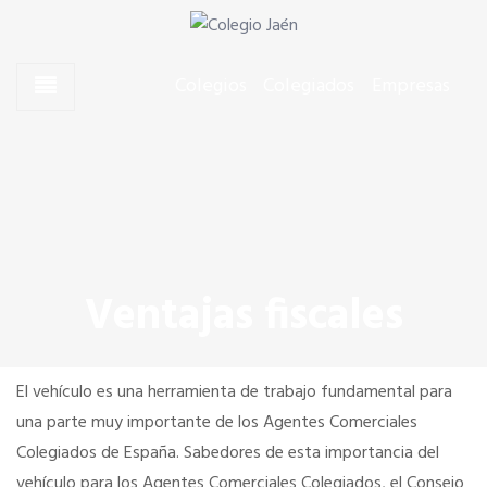
Skip to content
Skip to content
Agentes Comerciales de Jaén
Colegio Jaén
Colegios
Colegiados
Empresas
CONÓCENOS
El Presidente
Junta de Gobierno
Ventajas fiscales
Quiero colegiarme
El vehículo es una herramienta de trabajo fundamental para
Dónde estamos
una parte muy importante de los Agentes Comerciales
Colegiados de España. Sabedores de esta importancia del
vehículo para los Agentes Comerciales Colegiados, el Consejo
SERVICIOS