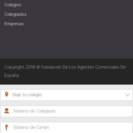
Colegios
Seguro de vida
Colegiados
Empresas
Tu CRM AC
Ventajas fiscales
Copyright 2018 © Fundación De Los Agentes Comerciales De
Asesoramiento fiscal y jurídico
España
Despachos y salas de reuniones
Elige tu colegio
Consulados comerciales
Internacional