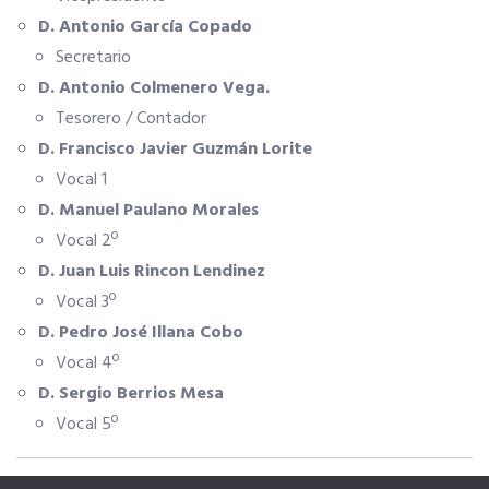
D. Antonio García Copado
SERVICIOS EN TU COLEGIO
Secretario
D. Antonio Colmenero Vega.
Tesorero / Contador
Si eres mujer o tienes menos de 36…
D. Francisco Javier Guzmán Lorite
Vocal 1
Curso de Acceso
D. Manuel Paulano Morales
Vocal 2º
Formación gratuita
D. Juan Luis Rincon Lendinez
Vocal 3º
Formación gratuita
D. Pedro José Illana Cobo
Vocal 4º
D. Sergio Berrios Mesa
Telefonía AC
Vocal 5º
Título Oficial