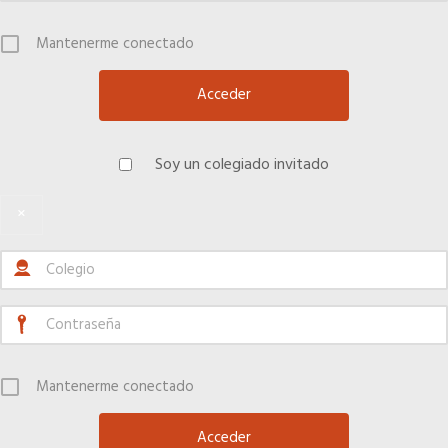
Mantenerme conectado
Hoteles
Apps
Soy un colegiado invitado
Información a la última
×
Una gran organización
OFERTAS DE EMPLEO
Empresas
Mantenerme conectado
Candidatos