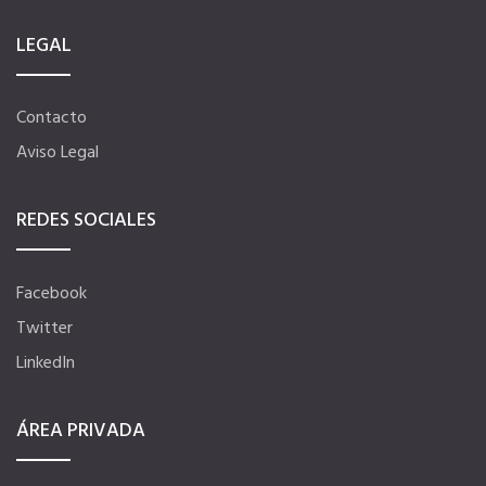
LEGAL
Tu Carnet Profesional, ahora Digital
Contacto
Ahorra en carburantes
Aviso Legal
Portal de Empleo
REDES SOCIALES
VENTAJAS EN SEGUROS
Facebook
Twitter
Formación gratuita
LinkedIn
Servicios financieros
ÁREA PRIVADA
Ventajas en las ferias