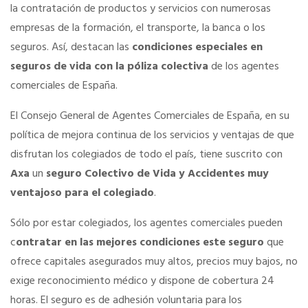
la contratación de productos y servicios con numerosas
empresas de la formación, el transporte, la banca o los
SERVICIOS EN TU COLEGIO
seguros. Así, destacan las
condiciones especiales en
seguros de vida con la póliza colectiva
de los agentes
Si eres mujer o tienes menos de 36…
comerciales de España.
El Consejo General de Agentes Comerciales de España, en su
Curso de Acceso
política de mejora continua de los servicios y ventajas de que
disfrutan los colegiados de todo el país, tiene suscrito con
Formación gratuita
Axa
un
seguro Colectivo de Vida y Accidentes muy
ventajoso para el colegiado
.
Formación gratuita
Sólo por estar colegiados, los agentes comerciales pueden
c
ontratar en las mejores condiciones este seguro
que
Telefonía AC
ofrece capitales asegurados muy altos, precios muy bajos, no
exige reconocimiento médico y dispone de cobertura 24
Título Oficial
horas. El seguro es de adhesión voluntaria para los