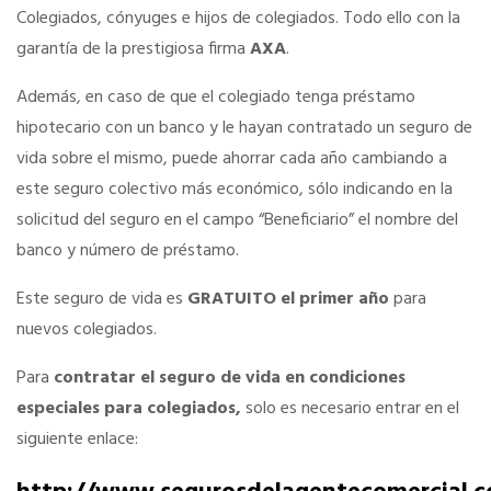
Colegiados, cónyuges e hijos de colegiados. Todo ello con la
garantía de la prestigiosa firma
AXA
.
Tu Carnet Profesional, ahora Digital
Además, en caso de que el colegiado tenga préstamo
Ahorra en carburantes
hipotecario con un banco y le hayan contratado un seguro de
vida sobre el mismo, puede ahorrar cada año cambiando a
este seguro colectivo más económico, sólo indicando en la
Portal de Empleo
solicitud del seguro en el campo “Beneficiario” el nombre del
banco y número de préstamo.
VENTAJAS EN SEGUROS
Este seguro de vida es
GRATUITO el primer año
para
nuevos colegiados.
Formación gratuita
Para
contratar el seguro de vida en condiciones
Servicios financieros
especiales para colegiados,
solo es necesario entrar en el
siguiente enlace:
Ventajas en las ferias