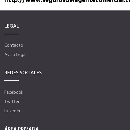
http://www.segurosdelagentecomercial.
Seguro de vida
LEGAL
Tu CRM AC
Contacto
Ventajas fiscales
Aviso Legal
Asesoramiento fiscal y jurídico
REDES SOCIALES
Despachos y salas de reuniones
Facebook
Twitter
Consulados comerciales
LinkedIn
Internacional
ÁREA PRIVADA