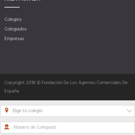
Hoteles
Colegios
Colegiados
Apps
Empresas
Información a la última
Una gran organización
Copyright 2018 © Fundación De Los Agentes Comerciales De
España
OFERTAS DE EMPLEO
Empresas
Elige tu colegio
Candidatos