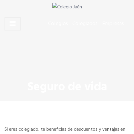
Skip to content
Skip to content
Agentes Comerciales de Jaén
Colegio Jaén
Colegios
Colegiados
Empresas
CONÓCENOS
El Presidente
Junta de Gobierno
Seguro de vida
Quiero colegiarme
Dónde estamos
Si eres colegiado, te beneficias de descuentos y ventajas en
SERVICIOS