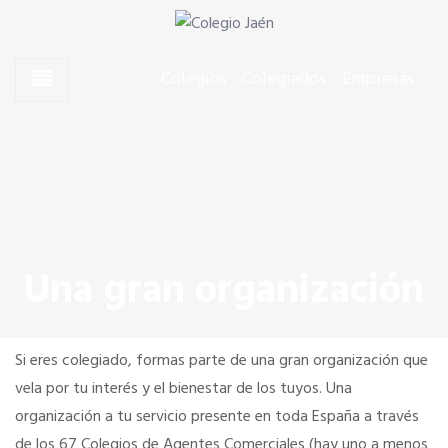
Skip to content
Skip to content
Agentes Comerciales de Jaén
Colegio Jaén
Colegios
Colegiados
Empresas
CONÓCENOS
El Presidente
Junta de Gobierno
Una gran organización
Quiero colegiarme
Si eres colegiado, formas parte de una gran organización que
Dónde estamos
vela por tu interés y el bienestar de los tuyos. Una
organización a tu servicio presente en toda España a través
de los 67 Colegios de Agentes Comerciales (hay uno a menos
SERVICIOS