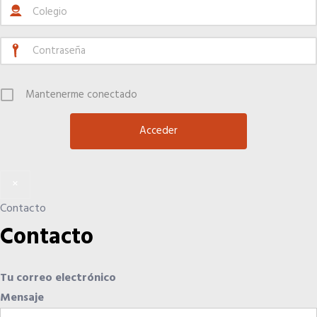
Hoteles
Apps
Mantenerme conectado
Información a la última
Una gran organización
×
Contacto
OFERTAS DE EMPLEO
Contacto
Empresas
Tu correo electrónico
Candidatos
Mensaje