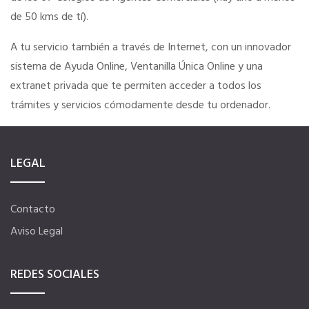
de 50 kms de tí).
SERVICIOS EN TU COLEGIO
A tu servicio también a través de Internet, con un innovador
sistema de Ayuda Online, Ventanilla Única Online y una
Si eres mujer o tienes menos de 36…
extranet privada que te permiten acceder a todos los
trámites y servicios cómodamente desde tu ordenador.
Curso de Acceso
LEGAL
Formación gratuita
Formación gratuita
Contacto
Aviso Legal
Telefonía AC
REDES SOCIALES
Título Oficial