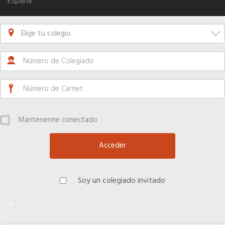
España
Seguro de vida
Elige tu colegio
Tu CRM AC
Ventajas fiscales
Mantenerme conectado
Asesoramiento fiscal y jurídico
Despachos y salas de reuniones
Soy un colegiado invitado
Consulados comerciales
×
Internacional