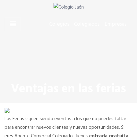
Skip to content
Skip to content
Agentes Comerciales de Jaén
Colegio Jaén
Colegios
Colegiados
Empresas
CONÓCENOS
El Presidente
Junta de Gobierno
Ventajas en las ferias
Quiero colegiarme
Dónde estamos
Las Ferias siguen siendo eventos a los que no puedes faltar
para encontrar nuevos clientes y nuevas oportunidades. Si
eres Agente Comercial Colegiado, tienes
entrada gratuita
SERVICIOS