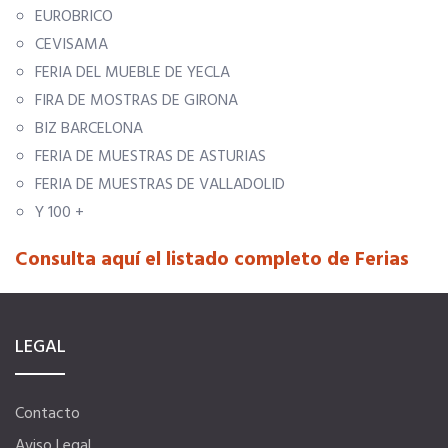
EUROBRICO
CEVISAMA
Seguro de vida
FERIA DEL MUEBLE DE YECLA
FIRA DE MOSTRAS DE GIRONA
Tu CRM AC
BIZ BARCELONA
FERIA DE MUESTRAS DE ASTURIAS
Ventajas fiscales
FERIA DE MUESTRAS DE VALLADOLID
Y 100 +
Asesoramiento fiscal y jurídico
Consulta aquí el listado completo de Ferias
Despachos y salas de reuniones
LEGAL
Consulados comerciales
Contacto
Internacional
Aviso Legal