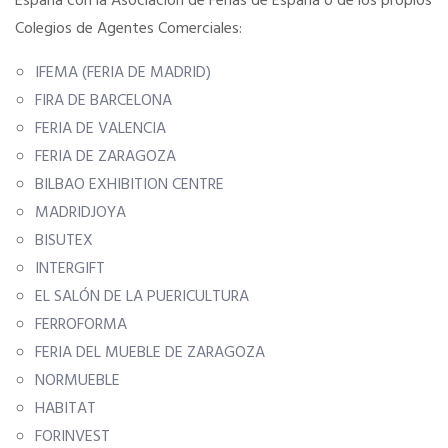
España con la Asociación de Ferias de España o de los propios
Colegios de Agentes Comerciales:
Tu Carnet Profesional, ahora Digital
IFEMA (FERIA DE MADRID)
FIRA DE BARCELONA
Ahorra en carburantes
FERIA DE VALENCIA
FERIA DE ZARAGOZA
Portal de Empleo
BILBAO EXHIBITION CENTRE
MADRIDJOYA
VENTAJAS EN SEGUROS
BISUTEX
INTERGIFT
EL SALÓN DE LA PUERICULTURA
Formación gratuita
FERROFORMA
FERIA DEL MUEBLE DE ZARAGOZA
Servicios financieros
NORMUEBLE
HABITAT
Ventajas en las ferias
FORINVEST