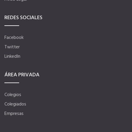
Hoteles
REDES SOCIALES
Apps
Facebook
Twitter
Información a la última
LinkedIn
Una gran organización
ÁREA PRIVADA
OFERTAS DE EMPLEO
Colegios
Empresas
Colegiados
Empresas
Candidatos