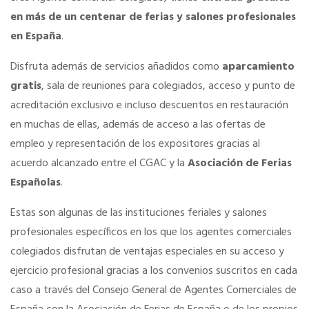
en más de un centenar de ferias y salones profesionales
SERVICIOS EN TU COLEGIO
en España
.
Disfruta además de servicios añadidos como
aparcamiento
Si eres mujer o tienes menos de 36…
gratis
, sala de reuniones para colegiados, acceso y punto de
acreditación exclusivo e incluso descuentos en restauración
Curso de Acceso
en muchas de ellas, además de acceso a las ofertas de
empleo y representación de los expositores gracias al
acuerdo alcanzado entre el CGAC y la
Asociación de Ferias
Formación gratuita
Españolas
.
Formación gratuita
Estas son algunas de las instituciones feriales y salones
profesionales específicos en los que los agentes comerciales
colegiados disfrutan de ventajas especiales en su acceso y
Telefonía AC
ejercicio profesional gracias a los convenios suscritos en cada
caso a través del Consejo General de Agentes Comerciales de
Título Oficial