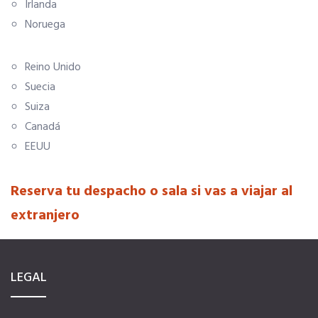
Irlanda
Noruega
Tu Carnet Profesional, ahora Digital
Reino Unido
Ahorra en carburantes
Suecia
Suiza
Portal de Empleo
Canadá
EEUU
VENTAJAS EN SEGUROS
Reserva tu despacho o sala si vas a viajar al
extranjero
Formación gratuita
Servicios financieros
LEGAL
Ventajas en las ferias