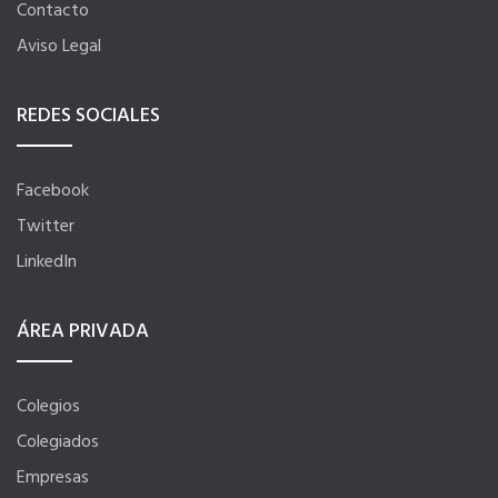
Contacto
Aviso Legal
Seguro de vida
REDES SOCIALES
Tu CRM AC
Facebook
Ventajas fiscales
Twitter
LinkedIn
Asesoramiento fiscal y jurídico
ÁREA PRIVADA
Despachos y salas de reuniones
Colegios
Consulados comerciales
Colegiados
Empresas
Internacional