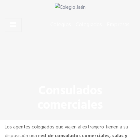
Skip to content
Skip to content
Agentes Comerciales de Jaén
Colegio Jaén
Colegios
Colegiados
Empresas
CONÓCENOS
El Presidente
Junta de Gobierno
Consulados
comerciales
Quiero colegiarme
Dónde estamos
Los agentes colegiados que viajen al extranjero tienen a su
disposición una
red de consulados comerciales, salas y
SERVICIOS