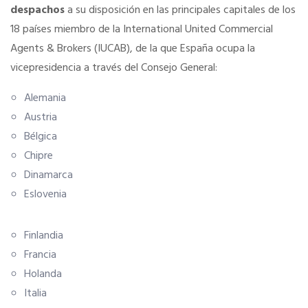
despachos
a su disposición en las principales capitales de los
18 países miembro de la International United Commercial
SERVICIOS EN TU COLEGIO
Agents & Brokers (IUCAB), de la que España ocupa la
vicepresidencia a través del Consejo General:
Si eres mujer o tienes menos de 36…
Alemania
Austria
Curso de Acceso
Bélgica
Chipre
Formación gratuita
Dinamarca
Eslovenia
Formación gratuita
Finlandia
Telefonía AC
Francia
Holanda
Italia
Título Oficial