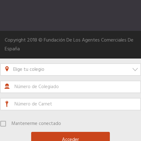
Hoteles
Apps
Copyright 2018 © Fundación De Los Agentes Comerciales De
España
Información a la última
Elige tu colegio
Una gran organización
OFERTAS DE EMPLEO
Empresas
Mantenerme conectado
Candidatos