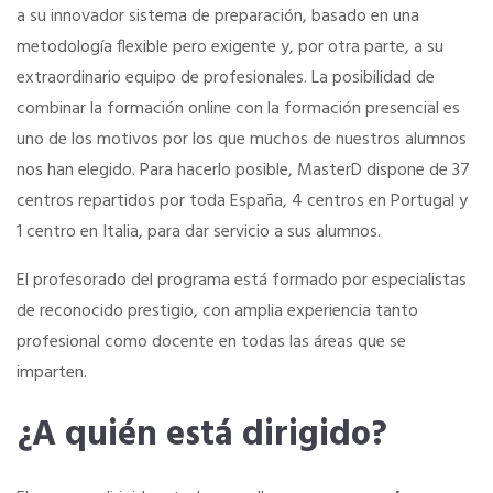
a su innovador sistema de preparación, basado en una
COLÉGIATE
Asociación de Ferias de España
metodología flexible pero exigente y, por otra parte, a su
extraordinario equipo de profesionales. La posibilidad de
Colegiación Online
MadridJoya-Bisutex-Intergift
combinar la formación online con la formación presencial es
uno de los motivos por los que muchos de nuestros alumnos
Plan de Fomento del Autoempleo Joven
CURSO DE ACCESO A LA PROFESION
nos han elegido. Para hacerlo posible, MasterD dispone de 37
centros repartidos por toda España, 4 centros en Portugal y
Plan fomento del autoempleo Joven (pdf)
¿Eres mujer o tienes menos de 36?
1 centro en Italia, para dar servicio a sus alumnos.
El profesorado del programa está formado por especialistas
NOTICIAS
de reconocido prestigio, con amplia experiencia tanto
profesional como docente en todas las áreas que se
Actualidad
imparten.
¿A quién está dirigido?
El Anuario de los Agentes Comerciales de España