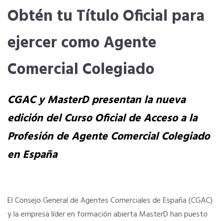
Obtén tu Título Oficial para
SERVICIOS EN TU COLEGIO
ejercer como Agente
Si eres mujer o tienes menos de 36…
Comercial Colegiado
Curso de Acceso
CGAC y MasterD presentan la nueva
edición del Curso Oficial de Acceso a la
Formación gratuita
Profesión de Agente Comercial Colegiado
Formación gratuita
en España
Telefonía AC
El Consejo General de Agentes Comerciales de España (CGAC)
Título Oficial
y la empresa líder en formación abierta MasterD han puesto