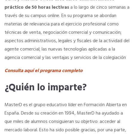
práctico de 50 horas lectivas
a lo largo de cinco semanas a
Hoteles
través de su campus online. En su programa se abordan
materias de relevancia para el ejercicio profesional como
técnicas de venta, negociación comercial y comunicación;
Apps
aspectos administrativos, legales y fiscales de la actividad del
agente comercial; las nuevas tecnologías aplicadas a la
Información a la última
agencia comercial y las ventajas y servicios de la colegiación
Consulta aquí el programa completo
Una gran organización
¿Quién lo imparte?
OFERTAS DE EMPLEO
Empresas
MasterD es el grupo educativo líder en Formación Abierta en
España. Desde su creación en 1994, MasterD ha ayudado a
que miles de alumnos consiguieran su objetivo: acceder al
Candidatos
mercado laboral. Esto ha sido posible gracias, por una parte,