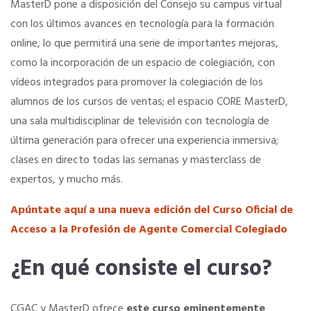
MasterD pone a disposición del Consejo su campus virtual
con los últimos avances en tecnología para la formación
Seguro de vida
online, lo que permitirá una serie de importantes mejoras,
como la incorporación de un espacio de colegiación, con
Tu CRM AC
vídeos integrados para promover la colegiación de los
alumnos de los cursos de ventas; el espacio CORE MasterD,
una sala multidisciplinar de televisión con tecnología de
Ventajas fiscales
última generación para ofrecer una experiencia inmersiva;
clases en directo todas las semanas y masterclass de
Asesoramiento fiscal y jurídico
expertos, y mucho más.
Apúntate aquí a una nueva edición del Curso Oficial de
Despachos y salas de reuniones
Acceso a la Profesión de Agente Comercial Colegiado
Consulados comerciales
¿En qué consiste el curso?
Internacional
CGAC y MasterD ofrece
este curso eminentemente