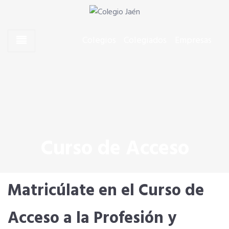
Skip to content
Skip to content
Agentes Comerciales de Jaén
Colegio Jaén
Colegios
Colegiados
Empresas
CONÓCENOS
El Presidente
Junta de Gobierno
Curso de Acceso
Quiero colegiarme
Matricúlate en el Curso de
Dónde estamos
Acceso a la Profesión y
SERVICIOS