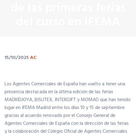
de las primeras ferias
SERVICIOS EN TU COLEGIO
del curso en IFEMA
Si eres mujer o tienes menos de 36…
Curso de Acceso
15/10/2025
AC
Formación gratuita
Los Agentes Comerciales de España han vuelto a tener una
Formación gratuita
presencia destacada en la última edición de las ferias
MADRIDJOYA, BISUTEX, INTERGIFT y MOMAD que han tenido
lugar en IFEMA Madrid entre los días 10 y 15 de septiembre
Telefonía AC
gracias al acuerdo renovado por el Consejo General de
Agentes Comerciales de España con la dirección de las ferias
Título Oficial
y la colaboración del Colegio Oficial de Agentes Comerciales