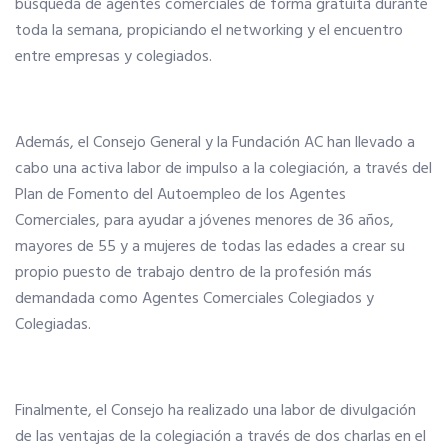
búsqueda de agentes comerciales de forma gratuita durante
toda la semana, propiciando el networking y el encuentro
Hoteles
entre empresas y colegiados.
Apps
Además, el Consejo General y la Fundación AC han llevado a
cabo una activa labor de impulso a la colegiación, a través del
Información a la última
Plan de Fomento del Autoempleo de los Agentes
Comerciales, para ayudar a jóvenes menores de 36 años,
Una gran organización
mayores de 55 y a mujeres de todas las edades a crear su
propio puesto de trabajo dentro de la profesión más
demandada como Agentes Comerciales Colegiados y
OFERTAS DE EMPLEO
Colegiadas.
Empresas
Finalmente, el Consejo ha realizado una labor de divulgación
Candidatos
de las ventajas de la colegiación a través de dos charlas en el