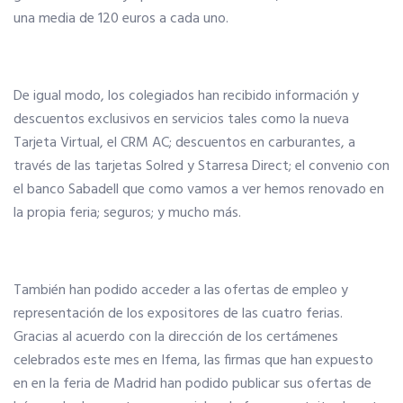
una media de 120 euros a cada uno.
Seguro de vida
De igual modo, los colegiados han recibido información y
Tu CRM AC
descuentos exclusivos en servicios tales como la nueva
Tarjeta Virtual, el CRM AC; descuentos en carburantes, a
Ventajas fiscales
través de las tarjetas Solred y Starresa Direct; el convenio con
el banco Sabadell que como vamos a ver hemos renovado en
la propia feria; seguros; y mucho más.
Asesoramiento fiscal y jurídico
Despachos y salas de reuniones
También han podido acceder a las ofertas de empleo y
representación de los expositores de las cuatro ferias.
Consulados comerciales
Gracias al acuerdo con la dirección de los certámenes
celebrados este mes en Ifema, las firmas que han expuesto
en en la feria de Madrid han podido publicar sus ofertas de
Internacional