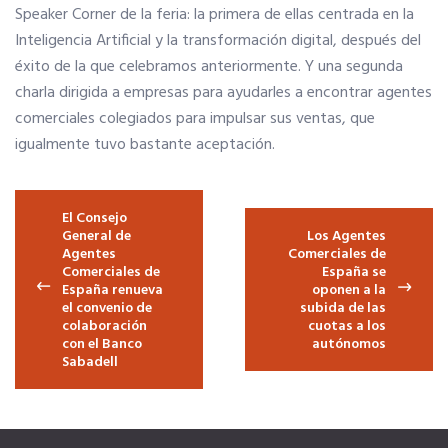
Speaker Corner de la feria: la primera de ellas centrada en la
COLÉGIATE
Asociación de Ferias de España
Inteligencia Artificial y la transformación digital, después del
éxito de la que celebramos anteriormente. Y una segunda
Colegiación Online
MadridJoya-Bisutex-Intergift
charla dirigida a empresas para ayudarles a encontrar agentes
comerciales colegiados para impulsar sus ventas, que
Plan de Fomento del Autoempleo Joven
CURSO DE ACCESO A LA PROFESION
igualmente tuvo bastante aceptación.
Plan fomento del autoempleo Joven (pdf)
Navegación de entradas
¿Eres mujer o tienes menos de 36?
El Consejo
General de
Los Agentes
Agentes
Comerciales de
NOTICIAS
Comerciales de
España se
España renueva
oponen a la
el convenio de
subida de las
Actualidad
colaboración
cuotas a los
con el Banco
autónomos
Sabadell
El Anuario de los Agentes Comerciales de España